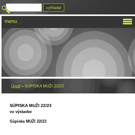
menu
HBK KOMETA VRÚTKY
Úvod
»
SÚPISKA MUŽI 22/23
SÚPISKA MUŽI 22/23
vo výstavbe
Súpiska MUŽI 22/23