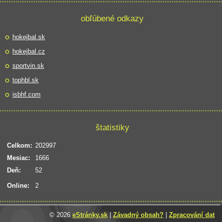
obľúbené odkazy
hokejbal.sk
hokejbal.cz
sportvin.sk
tophbl.sk
isbhf.com
štatistiky
Celkom:
202997
Mesiac:
1666
Deň:
52
Online:
2
© 2026
eStránky.sk
|
Závadný obsah?
|
Zpracování dat