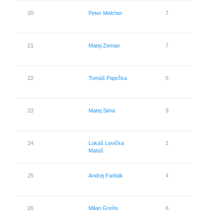
20
Peter Melcher
7
1
21
Matej Zeman
7
0
22
Tomáš Paprčka
5
1
23
Matej Sima
9
1
24
Lukáš Lavička
1
0
Matúš
25
Andrej Farbák
4
0
26
Milan Greňo
6
0