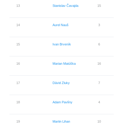
13
Stanislav Čavajda
15
1
14
Aurel Nauš
3
3
15
Ivan Brveník
6
2
16
Marian Matúška
16
1
17
Dávid Zluky
7
1
18
Adam Pavlíny
4
1
19
Martin Lihan
10
1