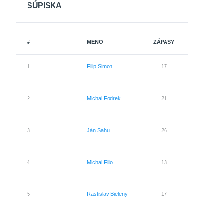
SÚPISKA
#
MENO
ZÁPASY
GÓLY
1
Filip Simon
17
8
2
Michal Fodrek
21
10
3
Ján Sahul
26
9
4
Michal Fillo
13
8
5
Rastislav Bielený
17
8