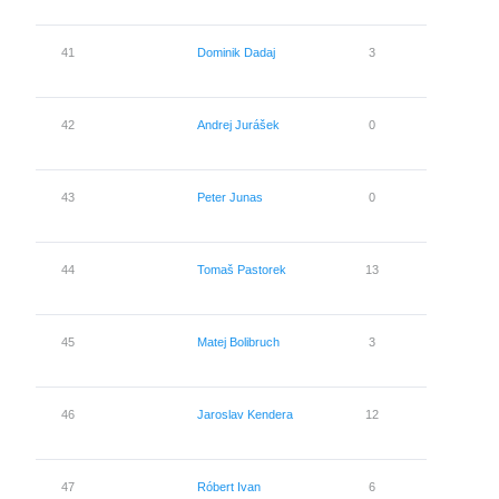
41
Dominik Dadaj
3
0
42
Andrej Jurášek
0
0
43
Peter Junas
0
0
44
Tomaš Pastorek
13
0
45
Matej Bolibruch
3
0
46
Jaroslav Kendera
12
0
47
Róbert Ivan
6
0