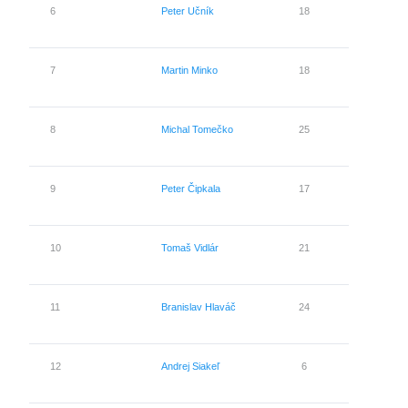
6
Peter Učník
18
9
7
Martin Minko
18
7
8
Michal Tomečko
25
2
9
Peter Čipkala
17
4
10
Tomaš Vidlár
21
3
11
Branislav Hlaváč
24
3
12
Andrej Siakeľ
6
2