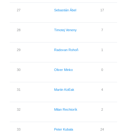
27
Sebastián Ábel
17
0
28
Timotej Veneny
7
0
29
Radovan Rohoň
1
0
30
Oliver Minko
0
0
31
Martin Kolčak
4
0
32
Milan Rechtorík
2
0
33
Peter Kubala
24
0