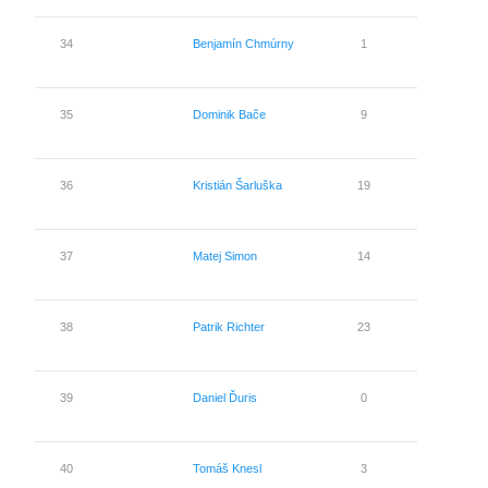
34
Benjamín Chmúrny
1
0
35
Dominik Bače
9
0
36
Kristián Šarluška
19
0
37
Matej Simon
14
0
38
Patrik Richter
23
0
39
Daniel Ďuris
0
0
40
Tomáš Knesl
3
0