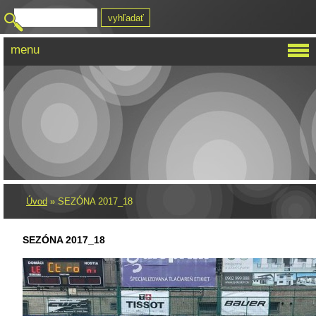
menu
HBK KOMETA VRÚTKY
Úvod
»
SEZÓNA 2017_18
SEZÓNA 2017_18