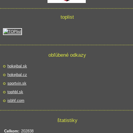
toplist
obľúbené odkazy
hokejbal.sk
hokejbal.cz
sportvin.sk
tophbl.sk
isbhf.com
štatistiky
Celkom:
202838