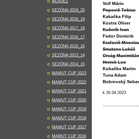
MLÁDEŽ
Volf Mário
Popovič Tobias
SEZÓNA 2019_20
Kakačka Filip
SEZÓNA 2018_19
Kostra Oliver
SEZÓNA 2017_18
Kučerík Ivan
Fedor Dominik
SEZÓNA 2016_17
Kraľovič Mirosla
SEZÓNA 2015_16
Smatana Lukáš
SEZÓNA 2013_14
Orság Maximiliá
Hrotek Leo
SEZÓNA 2014_15
Kubačka Martin
MAMUT CUP 2023
Tuna Adam
Bobrovský Sebas
MAMUT CUP 2022
MAMUT CUP 2021
k 26.04.2023
MAMUT CUP 2020
MAMUT CUP 2019
MAMUT CUP 2018
MAMUT CUP 2017
MAMUT CUP 2016