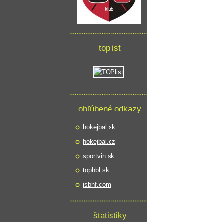
toplist
obľúbené odkazy
hokejbal.sk
hokejbal.cz
sportvin.sk
tophbl.sk
isbhf.com
štatistiky