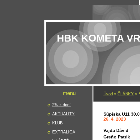
HBK KOMETA V
menu
Úvod
»
ČLÁNKY
»
2% z daní
AKTUALITY
Súpiska U11 30.0
26. 4. 2023
KLUB
Vajda Dávid
EXTRALIGA
Greňo Patrik